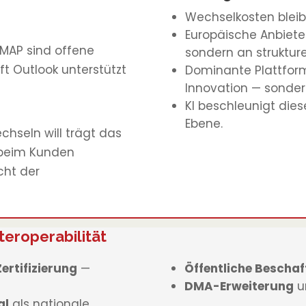
Wechselkosten bleib
Europäische Anbieter
MAP sind offene
sondern an strukture
ft Outlook unterstützt
Dominante Plattforme
Innovation — sonder
KI beschleunigt die
Ebene.
hseln will trägt das
 beim Kunden
cht der
teroperabilität
ertifizierung
—
Öffentliche Bescha
DMA-Erweiterung
u
al
als nationale