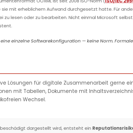
okumentenformat OOXML ist seit 2008 ISO-Norm
(
ISO/IEC 29
e sie mit erheblichem Aufwand durchgesetzt hatte. Für ander
ei zu lesen oder zu bearbeiten. Nicht einmal Microsoft sel
stent.
t eine einzelne Softwarekonfiguration — keine Norm. Formale
e Lösungen für digitale Zusammenarbeit gerne einse
onen mit Tabellen, Dokumente mit Inhaltsverzeichn
sikofreien Wechsel.
eschädigt dargestellt wird, entsteht ein
Reputationsrisik