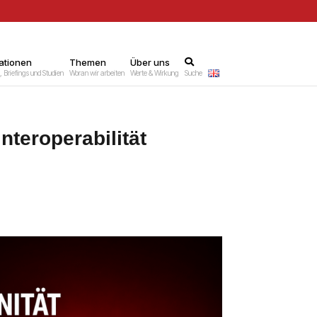
ationen
–
Themen
–
Über uns
–
 Briefings und Studien
Woran wir arbeiten
Werte & Wirkung
Suche
nteroperabilität