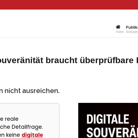
Publik
Home
Analysen,
Souveränität braucht überprüfbare I
 nicht ausreichen.
ne reale
che Detailfrage.
en keine
digitale