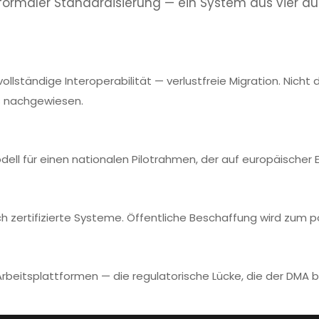
tt formaler Standardisierung — ein System aus vier
llständige Interoperabilität — verlustfreie Migration. Nicht d
s nachgewiesen.
dell für einen nationalen Pilotrahmen, der auf europäischer E
g
ch zertifizierte Systeme. Öffentliche Beschaffung wird zum p
e Arbeitsplattformen — die regulatorische Lücke, die der DMA b