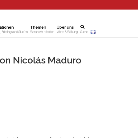
ationen
–
Themen
–
Über uns
–
 Briefings und Studien
Woran wir arbeiten
Werte & Wirkung
Suche
von Nicolás Maduro