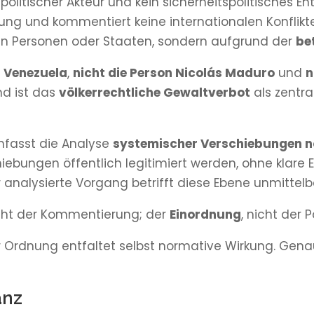
politischer Akteur und kein sicherheitspolitisches 
llung und kommentiert keine internationalen Konflik
gten Personen oder Staaten, sondern aufgrund der
be
t Venezuela
,
nicht die Person Nicolás Maduro
und
n
nd ist das
völkerrechtliche Gewaltverbot
als zentr
mfasst die Analyse
systemischer Verschiebungen 
iebungen öffentlich legitimiert werden, ohne klare
 analysierte Vorgang betrifft diese Ebene unmittelb
icht der Kommentierung; der
Einordnung
, nicht der 
Ordnung entfaltet selbst normative Wirkung. Genau 
anz