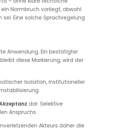
ta – ohne klare rechtliche
b ein Normbruch vorliegt, obwohl
n sei. Eine solche Sprachregelung
nte Anwendung. Ein bestätigter
rbleibt diese Markierung, wird der
ischer Isolation, institutioneller
stabilisierung.
 Akzeptanz
dar. Selektive
len Anspruchs.
ormverletzenden Akteurs daher die