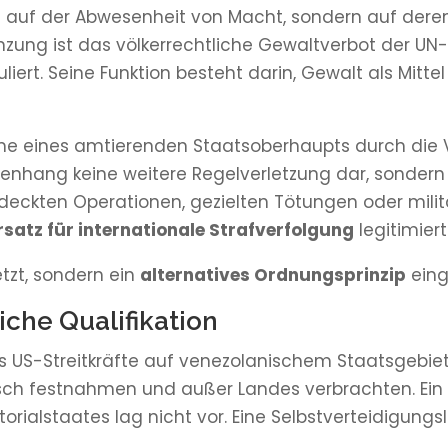
t auf der Abwesenheit von Macht, sondern auf deren
ung ist das völkerrechtliche Gewaltverbot der UN-C
liert. Seine Funktion besteht darin, Gewalt als Mitt
ahme eines amtierenden Staatsoberhaupts durch die
menhang keine weitere Regelverletzung dar, sondern
deckten Operationen, gezielten Tötungen oder milit
Ersatz für internationale Strafverfolgung
legitimiert
etzt, sondern ein
alternatives Ordnungsprinzip
eing
iche Qualifikation
ss US-Streitkräfte auf venezolanischem Staatsgebi
isch festnahmen und außer Landes verbrachten. Ein
torialstaates lag nicht vor. Eine Selbstverteidigun