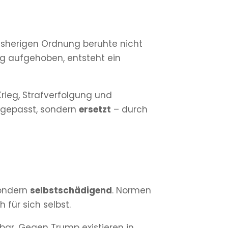
r bisherigen Ordnung beruhte nicht
ng aufgehoben, entsteht ein
Krieg, Strafverfolgung und
angepasst, sondern
ersetzt
– durch
sondern
selbstschädigend
. Normen
h für sich selbst.
tbar. Gegen Trump existieren in