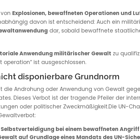
d von
Explosionen, bewaffneten Operationen und 
hängig davon ist entscheidend: Auch ein militäris
ewaltanwendung
dar, sobald bewaffnete staatliche 
itoriale Anwendung militärischer Gewalt
zu qualifi
operation“ ist ausgeschlossen.
 nicht disponierbare Grundnorm
gt die Androhung oder Anwendung von Gewalt gegen d
tes. Dieses Verbot ist der tragende Pfeiler der int
tungen oder politischer Zweckmäßigkeit.Die UN-Cha
Gewaltverbot:
ve Selbstverteidigung bei einem bewaffneten Angriff
Gewalt auf Grundlage eines Mandats des UN-Siche