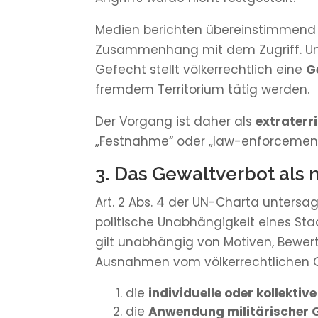
Medien berichten übereinstimmen
Zusammenhang mit dem Zugriff. Unab
Gefecht stellt völkerrechtlich eine
G
fremdem Territorium tätig werden.
Der Vorgang ist daher als
extraterr
„Festnahme“ oder „law-enforcement 
3. Das Gewaltverbot als
Art. 2 Abs. 4 der UN-Charta untersa
politische Unabhängigkeit eines Staa
gilt unabhängig von Motiven, Bewer
Ausnahmen vom völkerrechtlichen 
die
individuelle oder kollekti
die
Anwendung militärischer 