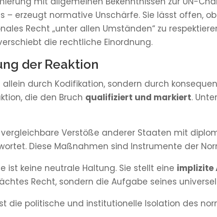
imierung mit allgemeinen Bekenntnissen zur UN-Char
s – erzeugt normative Unschärfe. Sie lässt offen, o
ionales Recht „unter allen Umständen“ zu respektiere
 verschiebt die rechtliche Einordnung.
ung der Reaktion
 allein durch Kodifikation, sondern durch konseque
ktion, die den Bruch
qualifiziert und markiert
. Unte
 vergleichbare Verstöße anderer Staaten mit diplomat
ortet. Diese Maßnahmen sind Instrumente der Norm
 ist keine neutrale Haltung. Sie stellt eine
implizite
htes Recht, sondern die Aufgabe seines universel
 die politische und institutionelle Isolation des n