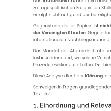
Das
4future.institute
ist kein außen
zu tagespolitischen Ereignissen Ste
erfolgt nicht aufgrund der beteili
Gegenstand dieses Papiers ist
nich
der Vereinigten Staaten
. Gegensta
internationalen Nachkriegsordnung.
Das Mandat des 4future.institute u
insbesondere dort, wo solche Versch
Präzedenzwirkung entfalten. Der hier
Diese Analyse dient der
Klärung
, n
Schweigen in Fragen grundlegender 
Text vor.
1. Einordnung und Relev