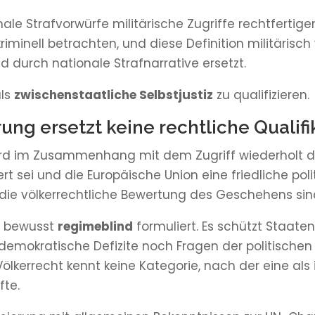
le Strafvorwürfe militärische Zugriffe rechtfertige
kriminell betrachten, und diese Definition militärisc
 durch nationale Strafnarrative ersetzt.
als
zwischenstaatliche Selbstjustiz
zu qualifizieren.
rung ersetzt keine rechtliche Qualifi
rd im Zusammenhang mit dem Zugriff wiederholt da
t sei und die Europäische Union eine friedliche poli
r die völkerrechtliche Bewertung des Geschehens sin
t bewusst
regimeblind
formuliert. Es schützt Staat
r demokratische Defizite noch Fragen der politisch
kerrecht kennt keine Kategorie, nach der eine als 
fte.