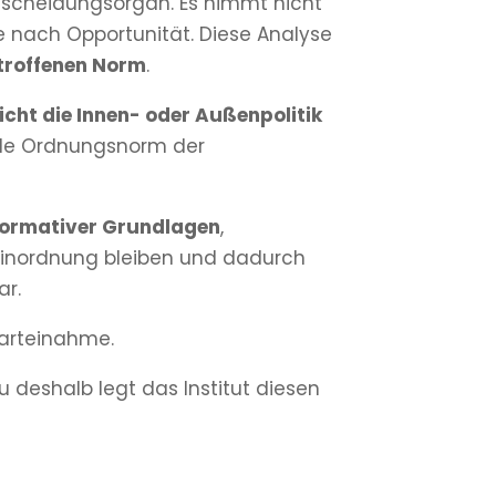
Entscheidungsorgan. Es nimmt nicht
te nach Opportunität. Diese Analyse
troffenen Norm
.
icht die Innen- oder Außenpolitik
ale Ordnungsnorm der
normativer Grundlagen
,
 Einordnung bleiben und dadurch
ar.
Parteinahme.
deshalb legt das Institut diesen