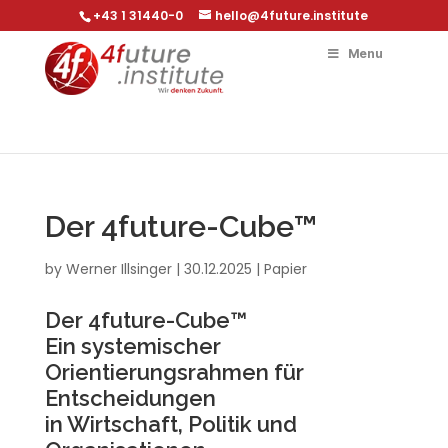
+43 1 31440-0
hello@4future.institute
Menu
Der 4future-Cube™
by
Werner Illsinger
|
30.12.2025
|
Papier
Der 4future-Cube™
Ein systemischer
Orientierungsrahmen für
Entscheidungen
in Wirtschaft, Politik und