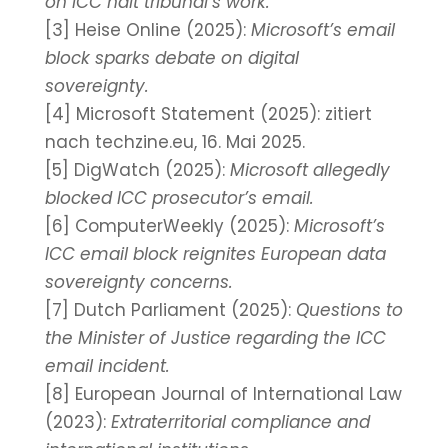
on ICC halt tribunal’s work.
[3] Heise Online (2025):
Microsoft’s email
block sparks debate on digital
sovereignty.
[4] Microsoft Statement (2025): zitiert
nach techzine.eu, 16. Mai 2025.
[5] DigWatch (2025):
Microsoft allegedly
blocked ICC prosecutor’s email.
[6] ComputerWeekly (2025):
Microsoft’s
ICC email block reignites European data
sovereignty concerns.
[7] Dutch Parliament (2025):
Questions to
the Minister of Justice regarding the ICC
email incident.
[8] European Journal of International Law
(2023):
Extraterritorial compliance and