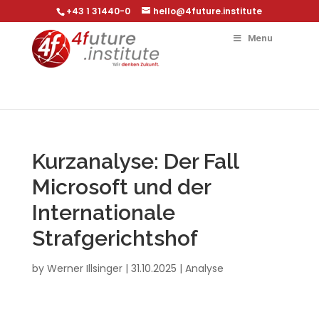
+43 1 31440-0
hello@4future.institute
Menu
Kurzanalyse: Der Fall
Microsoft und der
Internationale
Strafgerichtshof
by
Werner Illsinger
|
31.10.2025
|
Analyse